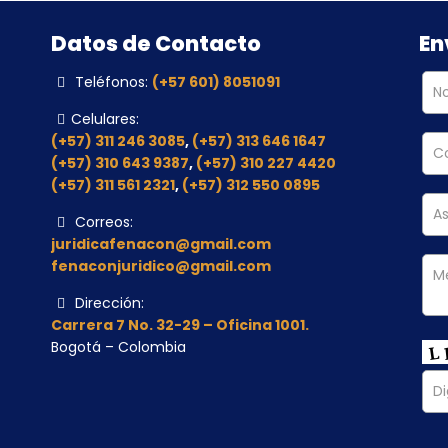
Datos de Contacto
En
Teléfonos:
(+57 601) 8051091
Celulares:
(+57) 311 246 3085
,
(+57) 313 646 1647
(+57) 310 643 9387
,
(+57) 310 227 4420
(+57) 311 561 2321
,
(+57) 312 550 0895
Correos:
juridicafenacon@gmail.com
fenaconjuridico@gmail.com
Dirección:
Carrera 7 No. 32-29 – Oficina 1001.
Bogotá – Colombia