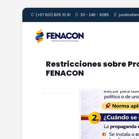
(+57 601) 805 10 91
311 - 246 - 3085
juridicaf
Restricciones sobre P
FENACON