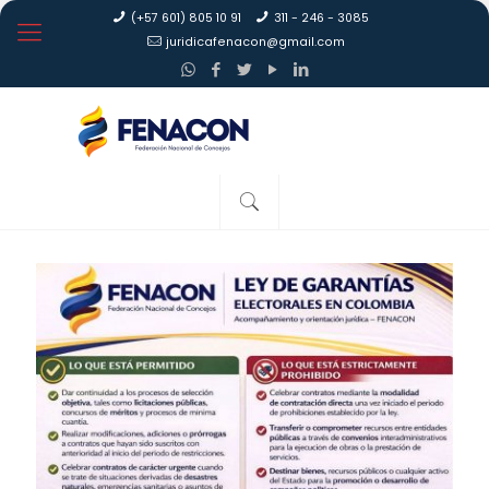
(+57 601) 805 10 91
311 - 246 - 3085
juridicafenacon@gmail.com