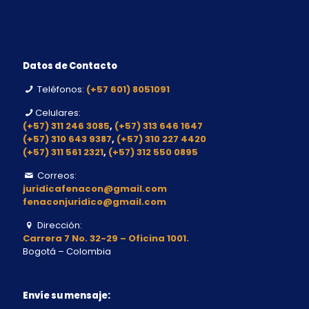
Datos de Contacto
Teléfonos:
(+57 601) 8051091
Celulares:
(+57) 311 246 3085
,
(+57) 313 646 1647
(+57) 310 643 9387
,
(+57) 310 227 4420
(+57) 311 561 2321
,
(+57) 312 550 0895
Correos:
juridicafenacon@gmail.com
fenaconjuridico@gmail.com
Dirección:
Carrera 7 No. 32-29 – Oficina 1001.
Bogotá – Colombia
Envíe su mensaje: