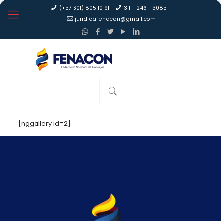
(+57 601) 805 10 91
311 - 246 - 3085
juridicafenacon@gmail.com
[nggallery id=2]