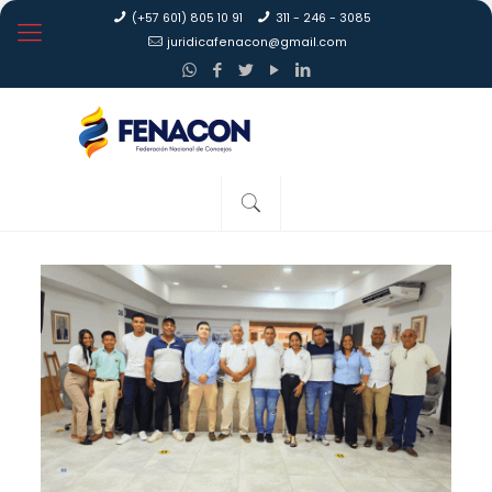
(+57 601) 805 10 91
311 - 246 - 3085
juridicafenacon@gmail.com