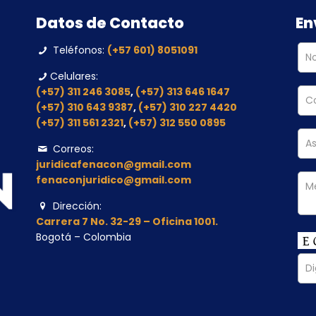
Datos de Contacto
En
Teléfonos:
(+57 601) 8051091
Celulares:
(+57) 311 246 3085
,
(+57) 313 646 1647
(+57) 310 643 9387
,
(+57) 310 227 4420
(+57) 311 561 2321
,
(+57) 312 550 0895
Correos:
juridicafenacon@gmail.com
fenaconjuridico@gmail.com
Dirección:
Carrera 7 No. 32-29 – Oficina 1001.
Bogotá – Colombia