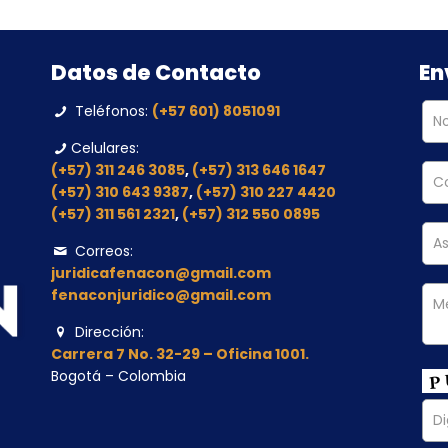
Datos de Contacto
En
Teléfonos:
(+57 601) 8051091
Celulares:
(+57) 311 246 3085
,
(+57) 313 646 1647
(+57) 310 643 9387
,
(+57) 310 227 4420
(+57) 311 561 2321
,
(+57) 312 550 0895
Correos:
juridicafenacon@gmail.com
fenaconjuridico@gmail.com
Dirección:
Carrera 7 No. 32-29 – Oficina 1001.
Bogotá – Colombia