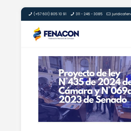
(+57 601) 805 10 91
311 - 246 - 3085
juridicaf