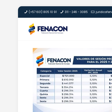
(+57 601) 805 10 91
311 - 246 - 3085
juridicaf