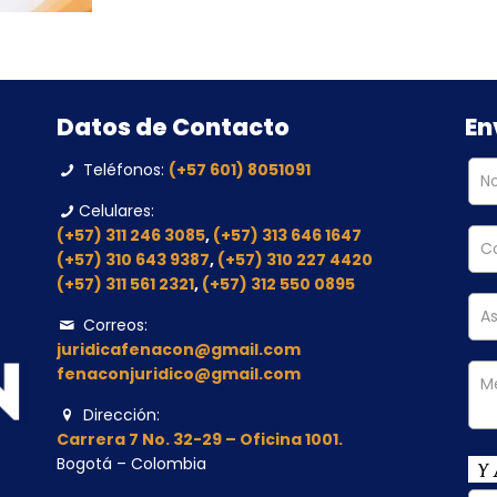
Datos de Contacto
En
Teléfonos:
(+57 601) 8051091
Celulares:
(+57) 311 246 3085
,
(+57) 313 646 1647
(+57) 310 643 9387
,
(+57) 310 227 4420
(+57) 311 561 2321
,
(+57) 312 550 0895
Correos:
juridicafenacon@gmail.com
fenaconjuridico@gmail.com
Dirección:
Carrera 7 No. 32-29 – Oficina 1001.
Bogotá – Colombia